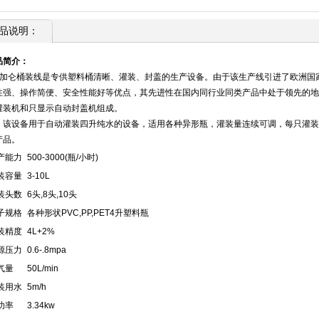
品说明：
品简介：
1加仑桶装线是专供塑料桶清晰、灌装、封盖的生产设备。由于该生产线引进了欧洲国
性强、操作简便、安全性能好等优点，其先进性在国内同行业同类产品中处于领先的地
灌装机和只显示自动封盖机组成。
设备用于自动灌装四升纯水的设备，适用各种异形瓶，灌装量连续可调，每只灌装
产品。
产能力
500-3000(瓶/小时)
装容量
3-10L
装头数
6头,8头,10头
子规格
各种形状PVC,PP,PET4升塑料瓶
装精度
4L+2%
源压力
0.6-.8mpa
气量
50L/min
装用水
5m/h
功率
3.34kw