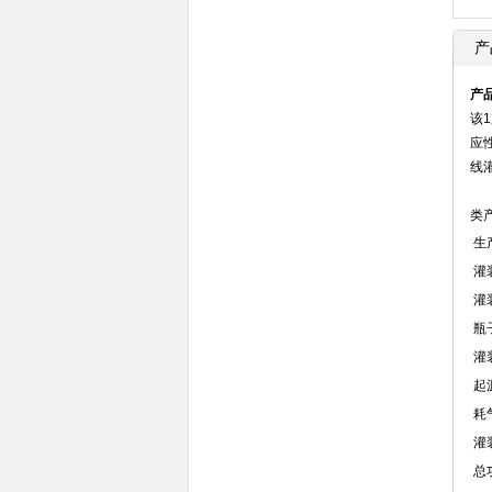
产
产
该
应
线
该
类
生
灌
灌
瓶
灌
起
耗
灌
总