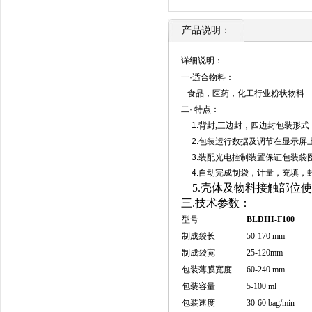
产品说明：
详细说明：
一·适合物料：
食品，医药，化工行业粉状物料
二· 特点：
1.
背封
,
三边封，四边封
包装形式
2.
包装运行数据及调节在显示屏
3.
装配光电控制装置保证包装袋
4.
自动完成制袋，计量，充填，
5
.壳体及物料接触部位
三.
技术参数：
型号
BLDIII
-
F100
制成袋长
50-170 mm
制成袋宽
25-120mm
包装薄膜宽度
60-240 mm
包装容量
5-100 ml
包装速度
30-60 bag/min