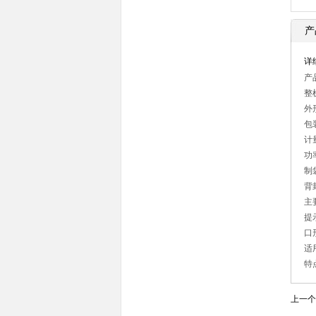
产
详
产
整
外形
包
计
功
制袋
背
主
提
口
适
特
上一个