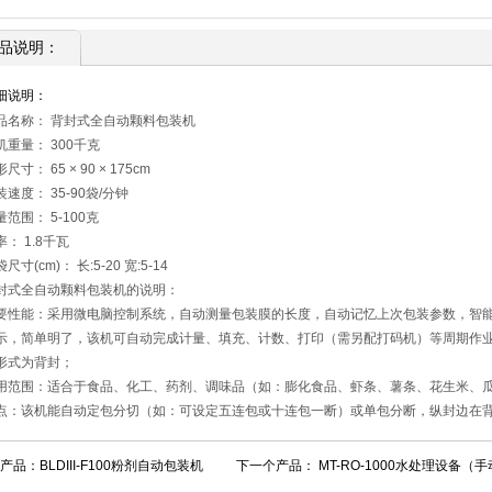
品说明：
细说明：
品名称： 背封式全自动颗料包装机
机重量： 300千克
尺寸： 65 × 90 × 175cm
装速度： 35-90袋/分钟
量范围： 5-100克
率： 1.8千瓦
尺寸(cm)： 长:5-20 宽:5-14
封式全自动颗料包装机的说明：
要性能：采用微电脑控制系统，自动测量包装膜的长度，自动记忆上次包装参数，智
示，简单明了，该机可自动完成计量、填充、计数、打印（需另配打码机）等周期作
形式为背封；
用范围：适合于食品、化工、药剂、调味品（如：膨化食品、虾条、薯条、花生米、
点：该机能自动定包分切（如：可设定五连包或十连包一断）或单包分断，纵封边在
产品：
BLDIII-F100粉剂自动包装机
下一个产品：
MT-RO-1000水处理设备（