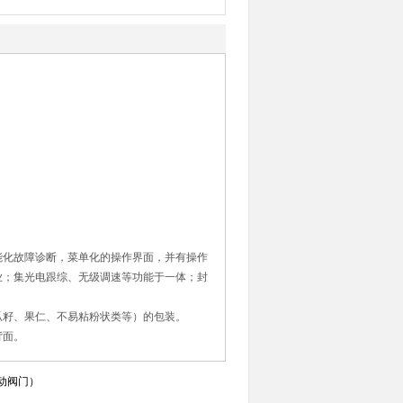
能化故障诊断，菜单化的操作界面，并有操作
业；集光电跟综、无级调速等功能于一体；封
瓜籽、果仁、不易粘粉状类等）的包装。
背面。
手动阀门）