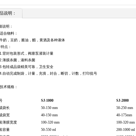
品说明：
细说明：
·适合物料：
奶，豆奶，酱油，醋，黄酒及各种液体
· 特点：
.背封包装形式，阀塞泵灌装计量
.薄膜杀菌，液料杀菌
.包转成品袋精美可靠，卫生安全
.自动完成制袋，计量，充填，封合，断切，计数，打印批号
·技术规格：
号
SJ-1000
SJ-
2
000
成袋长
50-150 mm
50-250 mm
成袋宽
40-150 mm
40-175mm
装薄膜宽度
100-320 mm
100-320 mm
装容量
50-550 ml
200-1000 ml