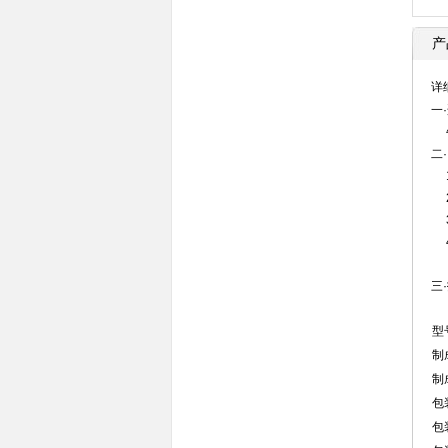
产
详
一
牛
二
1
2
3
4
三
型
制
制
包
包