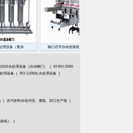
设备（复杂
袖口式半自动包装机+PE热收缩包装机
MT-RO
O-2000水处理设备（自动阀门）
|
AT-RO-2000
L水处理设备
|
RO-12000L水处理设备
|
线
|
含汽饮料自动冲洗、灌装、封口生产线
|
贴标机）
|